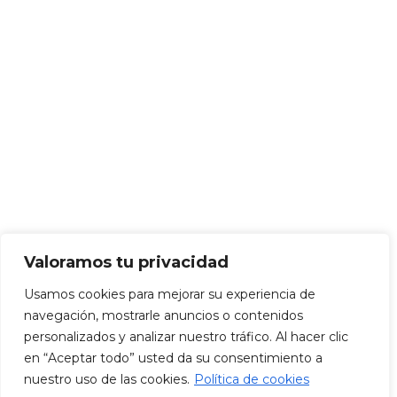
Sin categorizar
Talleres
INSTAGRAM
Aviso Legal
·
Política de privacidad
·
Condiciones de venta
·
Cookies
Valoramos tu privacidad
Usamos cookies para mejorar su experiencia de
2023 Copyright
CALIGRAFÍA IBIZA
.
Desarrollado por
navegación, mostrarle anuncios o contenidos
PRODESIN
personalizados y analizar nuestro tráfico. Al hacer clic
en “Aceptar todo” usted da su consentimiento a
nuestro uso de las cookies.
Política de cookies