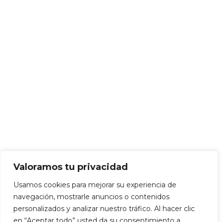
Nombres Propios
Sin categorizar
Talleres
INSTAGRAM
Aviso Legal
·
Política de privacidad
·
Condiciones de venta
·
Cookies
Valoramos tu privacidad
Usamos cookies para mejorar su experiencia de
2023 Copyright
CALIGRAFÍA IBIZA
.
Desarrollado por
navegación, mostrarle anuncios o contenidos
PRODESIN
personalizados y analizar nuestro tráfico. Al hacer clic
en “Aceptar todo” usted da su consentimiento a