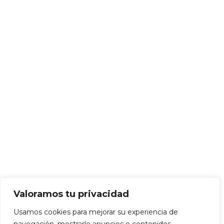
Navidad
Nombres Propios
Sin categorizar
Talleres
INSTAGRAM
Aviso Legal
·
Política de privacidad
·
Condiciones de venta
·
Cookies
Valoramos tu privacidad
Usamos cookies para mejorar su experiencia de
2023 Copyright
CALIGRAFÍA IBIZA
.
Desarrollado por