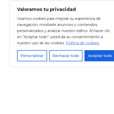
Valoramos tu privacidad
Usamos cookies para mejorar su experiencia de
navegación, mostrarle anuncios o contenidos
personalizados y analizar nuestro tráfico. Al hacer clic
en “Aceptar todo” usted da su consentimiento a
nuestro uso de las cookies.
Política de cookies
Process
Personalizar
Rechazar todo
Aceptar todo
Our steps
Step 1. Idea
You can confidently use WPML with our
thememultilingual website option. Simple